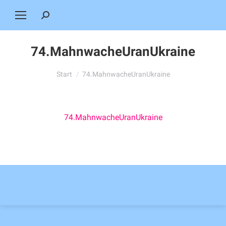
Search:
74.MahnwacheUranUkraine
Sie befinden sich hier:
Start
74.MahnwacheUranUkraine
74.MahnwacheUranUkraine