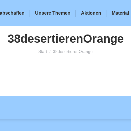
abschaffen
Unsere Themen
Aktionen
Material
38desertierenOrange
Sie befinden sich hier:
Start
38desertierenOrange