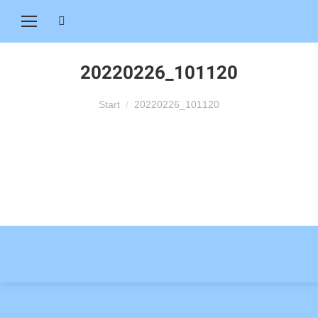
Search:
20220226_101120
Sie befinden sich hier:
Start
20220226_101120