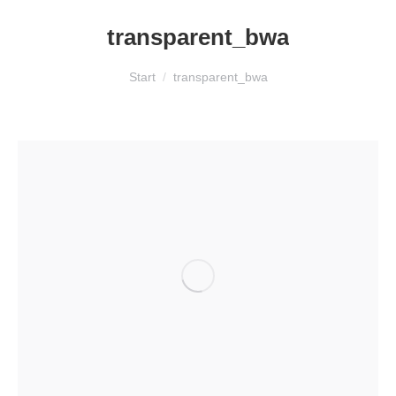
transparent_bwa
Sie befinden sich hier:
Start
transparent_bwa