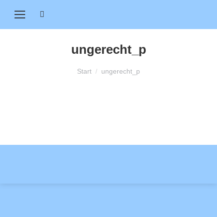
Search:
ungerecht_p
Sie befinden sich hier:
Start
ungerecht_p