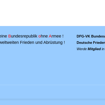
eine
B
undesrepublik
o
hne
A
rmee !
DFG-VK Bundes
weltweiten Frieden und Abrüstung !
Deutsche Frieden
Werde
Mitglied
in