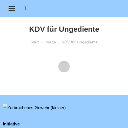
Search:
KDV für Ungediente
Sie befinden sich hier:
Start
Image
KDV für Ungediente
Initiative