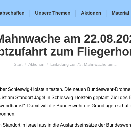
abschaffen
Unsere Themen
Aktionen
Material
 Mahnwache am 22.08.202
tzufahrt zum Fliegerho
Sie befinden sich hier:
Start
Aktionen
Einladung zur 73. Mahnwache am…
ber Schleswig-Holstein testen. Die neuen Bundeswehr-Drohne
 ist am Standort Jagel in Schleswig-Holstein geplant. Ziel des
endbar ist“. Damit will die Bundeswehr die Grundlagen schaffe
können.
m Standort in Israel aus in die Auslandseinsätze der Bundeswehr