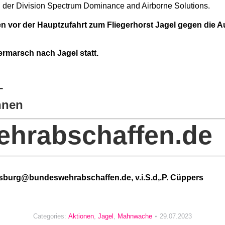
 der Division Spectrum Dominance and Airborne Solutions.
n vor der Hauptzufahrt zum Fliegerhorst Jagel gegen die 
termarsch nach Jagel statt.
–
nnen
hrabschaffen.de
sburg@bundeswehrabschaffen.de, v.i.S.d,.P. Cüppers
Categories:
Aktionen
,
Jagel
,
Mahnwache
29.07.2023