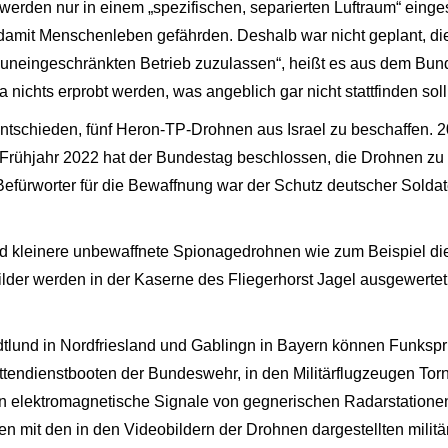
werden nur in einem „spezifischen, separierten Luftraum“ einges
 damit Menschenleben gefährden. Deshalb war nicht geplant, die
n uneingeschränkten Betrieb zuzulassen“, heißt es aus dem Bu
 nichts erprobt werden, was angeblich gar nicht stattfinden soll
ntschieden, fünf Heron-TP-Drohnen aus Israel zu beschaffen. 2
ühjahr 2022 hat der Bundestag beschlossen, die Drohnen zu be
efürworter für die Bewaffnung war der Schutz deutscher Soldat
 kleinere unbewaffnete Spionagedrohnen wie zum Beispiel die 
ilder werden in der Kaserne des Fliegerhorst Jagel ausgewertet
lund in Nordfriesland und Gablingn in Bayern können Funkspr
ttendienstbooten der Bundeswehr, in den Militärflugzeugen Tor
en elektromagnetische Signale von gegnerischen Radarstationen
n mit den in den Videobildern der Drohnen dargestellten mili