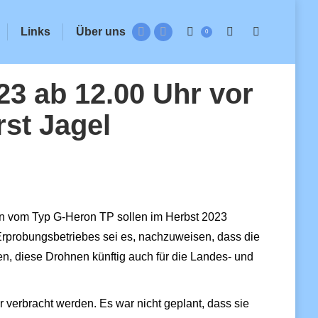
in
opens
new
in
Links
Über uns
0
Search:
Facebook
Instagram
window
new
page
page
window
opens
opens
3 ab 12.00 Uhr vor
in
in
new
new
rst Jagel
window
window
n vom Typ G-Heron TP sollen im Herbst 2023
 Erprobungsbetriebes sei es, nachzuweisen, dass die
n, diese Drohnen künftig auch für die Landes- und
 verbracht werden. Es war nicht geplant, dass sie