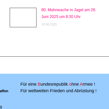
80. Mahnwache in Jagel am 28.
Juni 2025 um 8:30 Uhr
18.06.2025
Für eine
B
undesrepublik
o
hne
A
rmee !
Für weltweiten Frieden und Abrüstung !
affen
ng