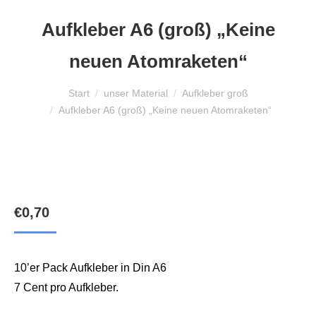
Aufkleber A6 (groß) „Keine
neuen Atomraketen“
Sie befinden sich hier:
Start
unser Material
Aufkleber groß
Aufkleber A6 (groß) „Keine neuen Atomraketen“
€
0,70
10’er Pack Aufkleber in Din A6
7 Cent pro Aufkleber.