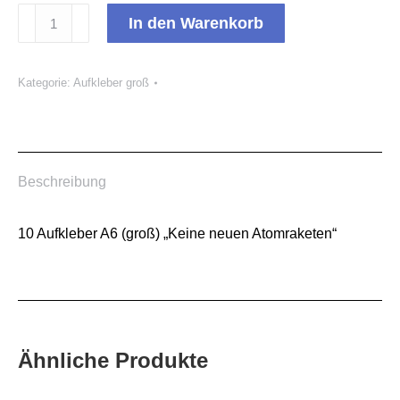
Aufkleber
In den Warenkorb
A6
(groß)
Kategorie:
Aufkleber groß
"Keine
neuen
Atomraketen"
Menge
Beschreibung
10 Aufkleber A6 (groß) „Keine neuen Atomraketen“
Ähnliche Produkte