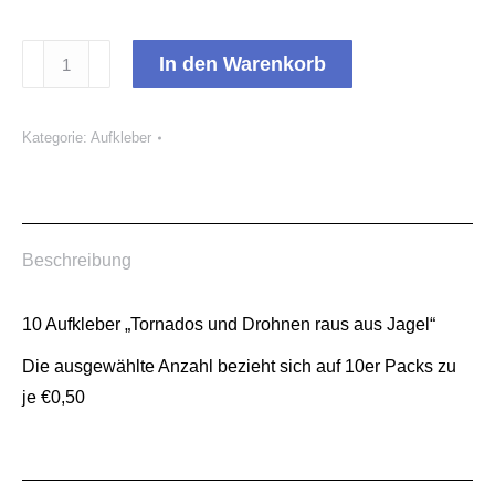
Aufkleber
In den Warenkorb
"Tornados
und
Kategorie:
Aufkleber
Drohnen
raus
aus
Jagel"
Beschreibung
Menge
10 Aufkleber „Tornados und Drohnen raus aus Jagel“
Die ausgewählte Anzahl bezieht sich auf 10er Packs zu
je €0,50