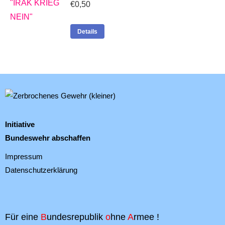
€
0,50
Details
Initiative
Bundeswehr abschaffen
Impressum
Datenschutzerklärung
Für eine
B
undesrepublik
o
hne
A
rmee !