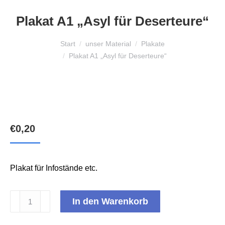
Plakat A1 „Asyl für Deserteure“
Sie befinden sich hier:
Start
unser Material
Plakate
Plakat A1 „Asyl für Deserteure“
€
0,20
Plakat für Infostände etc.
Plakat
In den Warenkorb
A1
"Asyl