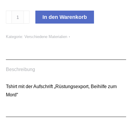
Tshirt
In den Warenkorb
"Rüstungsexport
Beihilfe
Kategorie:
Verschiedene Materialien
zum
Mord"
Menge
Beschreibung
Tshirt mit der Aufschrift „Rüstungsexport, Beihilfe zum
Mord“