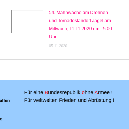
54. Mahnwache am Drohnen-
und Tornadostandort Jagel am
Mittwoch, 11.11.2020 um 15.00
Uhr
05.11.2020
Für eine
B
undesrepublik
o
hne
A
rmee !
Für weltweiten Frieden und Abrüstung !
affen
ng