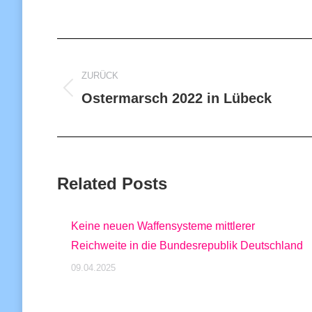
Kommentarnavigation
ZURÜCK
Vorheriger
Ostermarsch 2022 in Lübeck
Beitrag:
Related Posts
Keine neuen Waffensysteme mittlerer
Reichweite in die Bundesrepublik Deutschland
09.04.2025